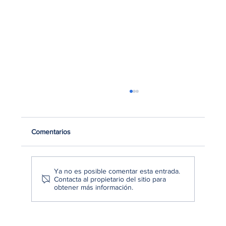
Comentarios
Ya no es posible comentar esta entrada.
Contacta al propietario del sitio para
obtener más información.
Billeteras digitales en Perú: cómo
transforman la forma de comprar y vender