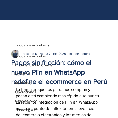
http://www.site.com?utm_source=emBlue&utm_medium=email&utm_campaing=
[Nombre_campaña]&utm_content=[Nombre de la accion]- -[Subject]&utm_term=
[grupo_destinatarios]- -[rank]- -[tag]- -[tasa_verificados]- -[action_type]
Todos los artículos
Rolando Mezarina
24 oct 2025
4 min de lectura
Todos los artículos
Pagos sin fricción: cómo el
Experiencia del Cliente
nuevo Plin en WhatsApp
Comercial
redefine el ecommerce en Perú
Marketing
La forma en que los peruanos compran y 
Operaciones
pagan está cambiando más rápido que nunca. 
Caso de éxito
La reciente integración de Plin en WhatsApp 
marca un punto de inflexión en la evolución 
Tecnología
del comercio electrónico y los medios de 