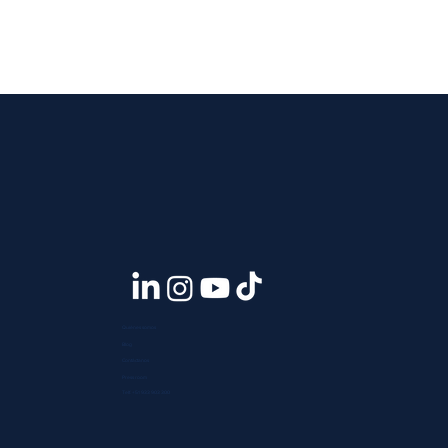
en la actualidad
Quiénes somos
Blog
Contáctanos
Press room
Telf. +51 933 903 300