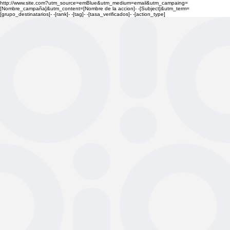
http://www.site.com?utm_source=emBlue&utm_medium=email&utm_campaing=
[Nombre_campaña]&utm_content=[Nombre de la accion]- -[Subject]&utm_term=
[grupo_destinatarios]- -[rank]- -[tag]- -[tasa_verificados]- -[action_type]