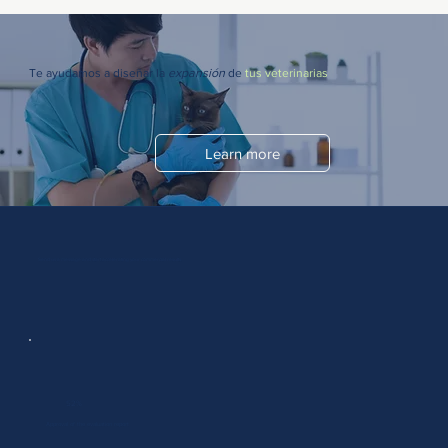
Te ayudamos a diseñar la
expansión
de
tus veterinarias
Learn more
Send us a message and start accelerating your commercial results.
52%
Approval of the evaluation report