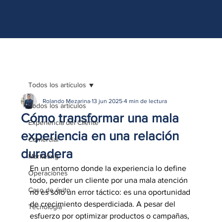
http://www.site.com?utm_source=emBlue&utm_medium=email&utm_campaing=
[Nombre_campaña]&utm_content=[Nombre de la accion]- -[Subject]&utm_term=
[grupo_destinatarios]- -[rank]- -[tag]- -[tasa_verificados]- -[action_type]
Todos los artículos
Rolando Mezarina
13 jun 2025
4 min de lectura
Todos los artículos
Cómo transformar una mala
Experiencia del Cliente
experiencia en una relación
Comercial
duradera
Marketing
En un entorno donde la experiencia lo define 
Operaciones
todo, perder un cliente por una mala atención 
Caso de éxito
no es solo un error táctico: es una oportunidad 
de crecimiento desperdiciada. A pesar del 
Tecnología
esfuerzo por optimizar productos o campañas, 