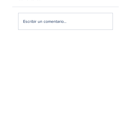
Escribir un comentario...
¿Cómo se mide realmente la experiencia del
cliente en retail?