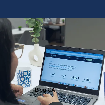
http://www.site.com?utm_source=emBlue&utm_medium=email&utm_campaing=
[Nombre_campaña]&utm_content=[Nombre de la accion]- -[Subject]&utm_term=
[grupo_destinatarios]- -[rank]- -[tag]- -[tasa_verificados]- -[action_type]
Blog CA