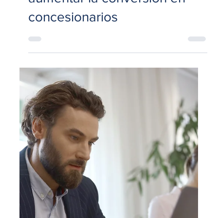
23 abr
3 min de lectura
Operaciones
Benchmark automotriz: cómo
evaluar a tu competencia y
aumentar la conversión en