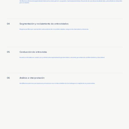
Verificamos criterios de segmentación tales como edad, género, ocupación, nivel socioeconómico, frecuencia de uso del producto/servicio, y otros factores relevantes
para el estudio.
04
Segmentación y reclutamiento de entrevistados
Elegimos perfiles que representen adecuadamente a tu público objetivo, asegurando diversidad y relevancia.
05
Conducción de entrevistas
Nuestras entrevistas se realizan por profesionales especializados (presenciales o virtuales), garantizando confidencialidad y naturalidad
06
Análisis e interpretación
Identificamos patrones, percepciones y emociones recurrentes, sintetizando los hallazgos en insights claros y accionables.