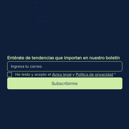
Quiénes somos
Blog
Contáctanos
Press room
Telf. +51 933 903 300
Entérate de tendencias que importan en nuestro boletín
He leído y acepto el 
Aviso legal
 y 
Política de privacidad
*
Subscribirme