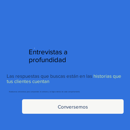
http://www.site.com?utm_source=emBlue&utm_medium=email&utm_campaing=
[Nombre_campaña]&utm_content=[Nombre de la accion]- -[Subject]&utm_term=
[grupo_destinatarios]- -[rank]- -[tag]- -[tasa_verificados]- -[action_type]
Entrevistas a
profundidad
Las respuestas que buscas están en las
historias que
tus clientes cuentan
Realizamos entrevistas para comprender el contexto y la lógica detrás de cada comportamiento
Conversemos