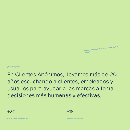
Los datos te dicen qué pasa; las personas te explican
por qué.
¿Por qué elegirnos?
En Clientes Anónimos, llevamos más de 20
años escuchando a clientes, empleados y
usuarios para ayudar a las marcas a tomar
decisiones más humanas y efectivas.
+20
+18
años de evaluando experiencias
países de Latinoamérica