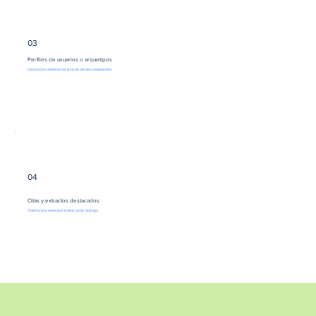
03
Perfiles de usuarios o arquetipos
Descripción detallada de tipos de clientes o segmentos.
04
Citas y extractos destacados
Testimonios reales que ilustran cada hallazgo.