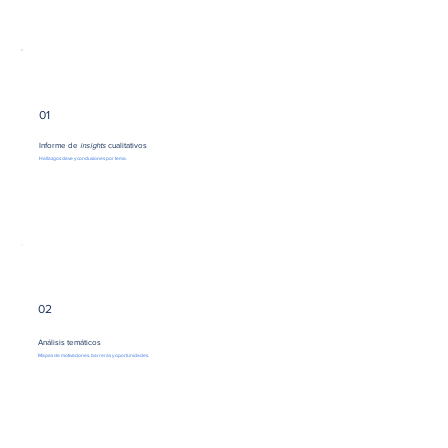
01
Informe de
insights
cualitativos
Hallazgos clave y conclusiones por tema.
02
Análisis temáticos
Mapas de motivaciones, barreras y oportunidades.