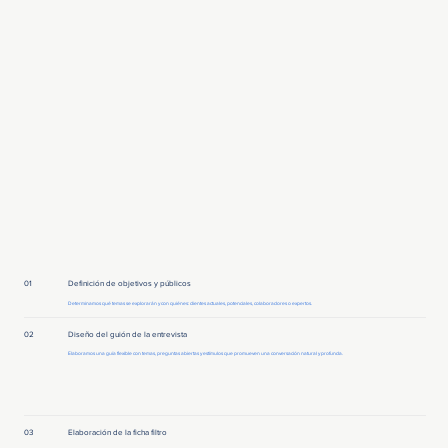
01
Definición de objetivos y públicos
Determinamos qué temas se explorarán y con quiénes: clientes actuales, potenciales, colaboradores o expertos.
02
Diseño del guión de la entrevista
Elaboramos una guía flexible con temas, preguntas abiertas y estímulos que promueven una conversación natural y profunda.
03
Elaboración de la ficha filtro