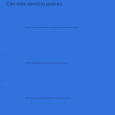
Con este servicio podrás:
Identificar los factores emocionales y racionales detrás de la decisión de compra.
Comprender percepciones sobre tu marca, servicio o experiencia.
Validar conceptos, mensajes o propuestas de valor antes de lanzarlas.