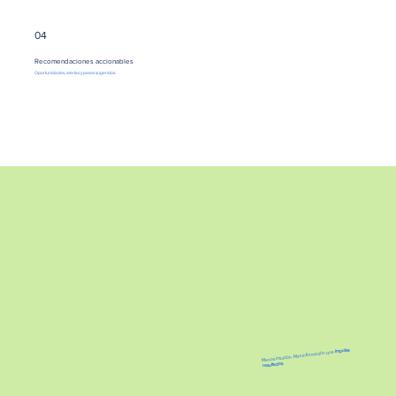
04
Recomendaciones accionables
Oportunidades, alertas y pasos sugeridos.
impulsa
Menos intuición. Más información que
resultados.