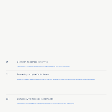
01
Definición de alcances y objetivos
Entendemos qué información necesitas: mercado, sector, competencia, consumidor o tendencias.
02
Búsqueda y recopilación de fuentes
Accedemos a bases de datos especializadas, reportes sectoriales, publicaciones académicas, medios, cámaras empresariales y fuentes oficiales.
03
Evaluación y validación de la información
Seleccionamos únicamente fuentes confiables y verificamos su actualidad, relevancia y rigor metodológico.