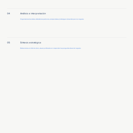
04
Análisis e interpretación
Organizamos los datos, detectamos patrones, comparativas y hallazgos relevantes para tu negocio.
05
Síntesis estratégica
Elaboramos un informe claro, visual y enfocado en responder tus preguntas clave de negocio.