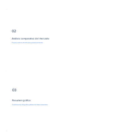
02
Análisis comparativo del mercado
Precios, actores, tendencias y posicionamiento.
03
Resumen gráfico
Dashboards, infografías y tablas de datos relevantes.