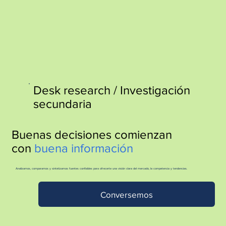
http://www.site.com?utm_source=emBlue&utm_medium=email&utm_campaing=
[Nombre_campaña]&utm_content=[Nombre de la accion]- -[Subject]&utm_term=
[grupo_destinatarios]- -[rank]- -[tag]- -[tasa_verificados]- -[action_type]
Desk research / Investigación
secundaria
Buenas decisiones comienzan
con
buena información
Analizamos, comparamos y sintetizamos fuentes confiables para ofrecerte una visión clara del mercado, la competencia y tendencias.
Conversemos