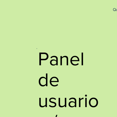
http://www.site.com?utm_source=emBlue&utm_medium=email&utm_campaing=[Nombre_campaña]&utm_co
Q
Panel
de
usuario