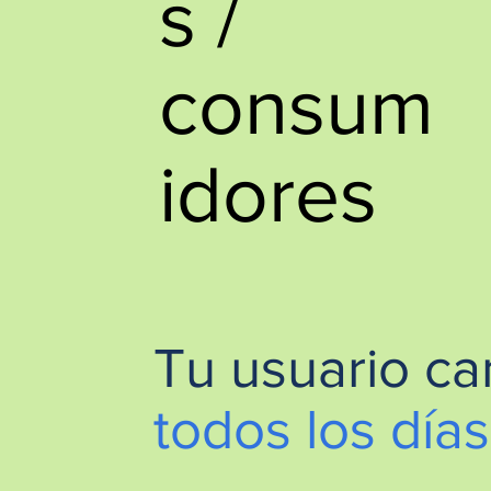
s /
consum
idores
Tu usuario c
todos los días