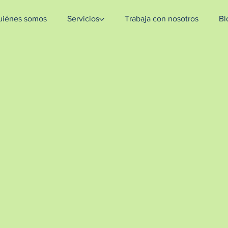
ntent=[Nombre de la accion]- -[Subject]&utm_term=[grupo_destinatarios]- -[rank]- -[tag]- -[
uiénes somos
Servicios
Trabaja con nosotros
Bl