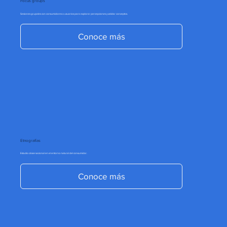
Focus groups
Sesiones grupales con consumidores o usuarios para explorar percepciones y validar conceptos.
Conoce más
Etnografías
Estudio observacional en el entorno natural del consumidor.
Conoce más