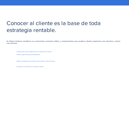
Conocer al cliente es la base de toda
estrategia rentable.
En Clientes Anónimos estudiamos sus motivaciones, emociones, hábitos y comportamientos para ayudarte a diseñar experiencias más relevantes y ofertas
más efectivas.
Comprende lo que motiva y frena la decisión de compra
Diseña experiencias personalizadas
Válida conceptos de producto o comunicación antes de lanzar
Conecta con tus clientes en todos los niveles