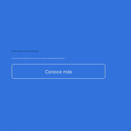
Entrevistas a profundidad
Conversaciones individuales que revelan percepciones, expectativas y motivaciones.
Conoce más