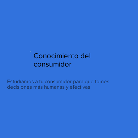
http://www.site.com?utm_source=emBlue&utm_medium=email&utm_campaing=
[Nombre_campaña]&utm_content=[Nombre de la accion]- -[Subject]&utm_term=
[grupo_destinatarios]- -[rank]- -[tag]- -[tasa_verificados]- -[action_type]
Conocimiento del
consumidor
Estudiamos a tu consumidor para que tomes
decisiones más humanas y efectivas