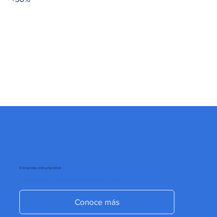
Nuestros servicios
Encuestas estructuradas
Medición cuantitativa para conocer hábitos, actitudes y percepciones de consumidores o usuarios.
Conoce más