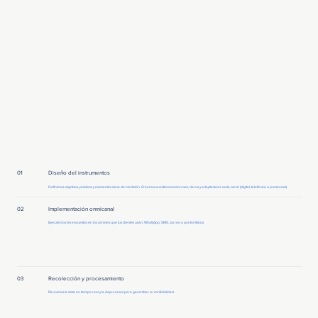
01
Diseño del instrumentos
Definimos objetivos, públicos y momentos clave de medición. Creamos cuestionarios breves, claros y adaptados a cada canal (digital, telefónico o presencial).
02
Implementación omnicanal
Ejecutamos las encuestas en los canales que tus clientes usan: WhatsApp, SMS, correo o puntos físicos.
03
Recolección y procesamiento
Reunimos la data en tiempo real y la depuramos para garantizar su confiabilidad.