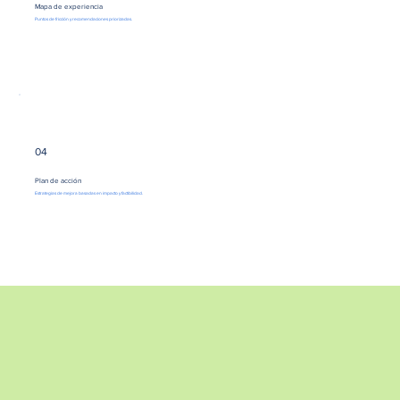
Mapa de experiencia
Puntos de fricción y recomendaciones priorizadas.
04
Plan de acción
Estrategias de mejora basadas en impacto y factibilidad.