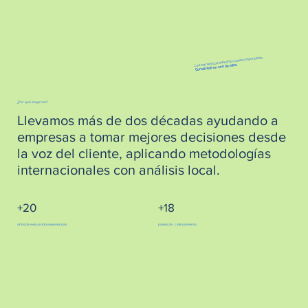
Las marcas que escuchan crecen más rápido.
Conviértete en una de ellas.
¿Por qué elegirnos?
Llevamos más de dos décadas ayudando a
empresas a tomar mejores decisiones desde
la voz del cliente, aplicando metodologías
internacionales con análisis local.
+20
+18
años de evaluando experiencias
países de Latinoamérica