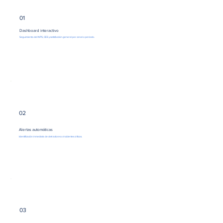
01
Dashboard interactivo
Seguimiento del NPS, CES y satisfacción general por canal o periodo.
02
Alertas automáticas
Identificación inmediata de detractores o incidentes críticos.
03