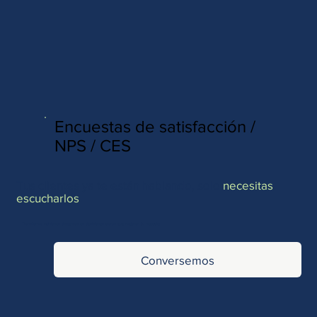
http://www.site.com?utm_source=emBlue&utm_medium=email&utm_campaing=
[Nombre_campaña]&utm_content=[Nombre de la accion]- -[Subject]&utm_term=
[grupo_destinatarios]- -[rank]- -[tag]- -[tasa_verificados]- -[action_type]
Encuestas de satisfacción /
NPS / CES
Tus clientes ya te están hablando, solo
necesitas
escucharlos
Transforma opiniones dispersas en decisiones claras que mejoran tu negocio.
Conversemos