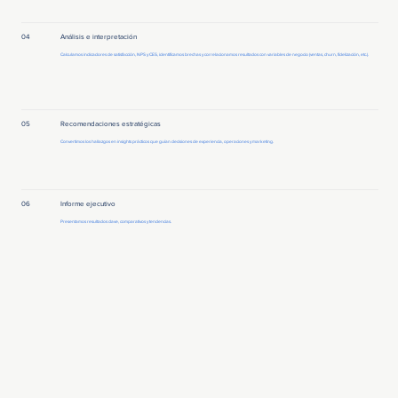
04
Análisis e interpretación
Calculamos indicadores de satisfacción, NPS y CES, identificamos brechas y correlacionamos resultados con variables de negocio (ventas, churn, fidelización, etc.).
05
Recomendaciones estratégicas
Convertimos los hallazgos en insights prácticos que guían decisiones de experiencia, operaciones y marketing.
06
Informe ejecutivo
Presentamos resultados clave, comparativos y tendencias.