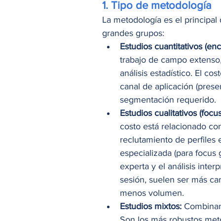
1. Tipo de metodología
La metodología es el principal
grandes grupos:
Estudios cuantitativos (enc
trabajo de campo extenso,
análisis estadístico. El co
canal de aplicación (presenc
segmentación requerido.
Estudios cualitativos (focu
costo está relacionado co
reclutamiento de perfiles e
especializada (para focus 
experta y el análisis inter
sesión, suelen ser más ca
menos volumen.
Estudios mixtos:
 Combinan
Son los más robustos meto