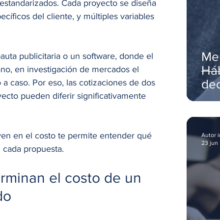
standarizados. Cada proyecto se diseña 
cíficos del cliente, y múltiples variables 
Me
auta publicitaria o un software, donde el 
Háb
no, en investigación de mercados el 
dec
a caso. Por eso, las cotizaciones de dos 
ecto pueden diferir significativamente 
li
yen en el costo te permite entender qué 
Autor 
23 jun
 cada propuesta.
rminan el costo de un 
do