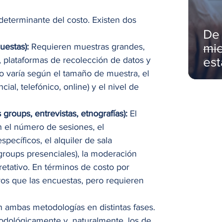
 determinante del costo. Existen dos 
De 
mie
uestas):
 Requieren muestras grandes, 
 plataformas de recolección de datos y 
es
sto varía según el tamaño de muestra, el 
ma
ial, telefónico, online) y el nivel de 
s groups, entrevistas, etnografías):
 El 
n el número de sesiones, el 
specíficos, el alquiler de sala 
groups presenciales), la moderación 
pretativo. En términos de costo por 
ros que las encuestas, pero requieren 
 ambas metodologías en distintas fases. 
dológicamente y, naturalmente, los de 