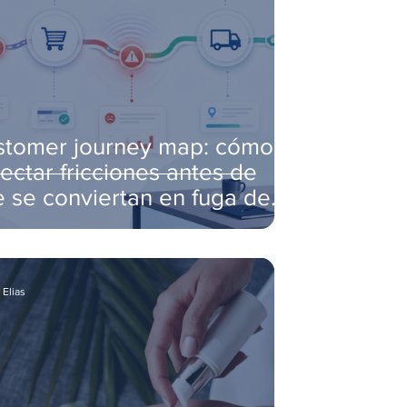
stomer journey map: cómo
ectar fricciones antes de
 se conviertan en fuga de
entes
 Elias