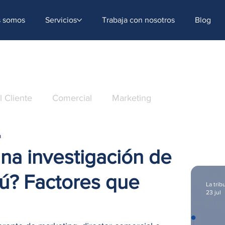
ntent=[Nombre de la accion]- -[Subject]&utm_term=[grupo_destinatarios]- -[rank]- -[tag]- -[
s somos
Servicios
Trabaja con nosotros
Blog
l Cliente
Comercial
Marketing
a
Tecnología
na investigación de
ú? Factores que
La trib
23 jul