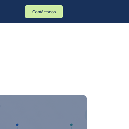
tasa_verificados]- -[action_type]
Contáctanos
u