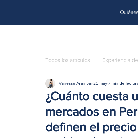
http://www.site.com?utm_source=emBlue&utm_medium=email&utm_campaing=[Nombre_campaña]&utm_co
Quiéne
Todos los artículos
Experiencia de
Vanessa Aranibar
25 may
7 min de lectur
Operaciones
Caso de éxito
¿Cuánto cuesta u
mercados en Per
definen el precio