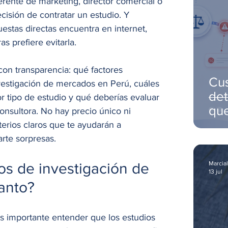
erente de marketing, director comercial o 
isión de contratar un estudio. Y 
stas directas encuentra en internet, 
s prefiere evitarla.
on transparencia: qué factores 
Cu
vestigación de mercados en Perú, cuáles 
det
r tipo de estudio y qué deberías evaluar 
que
nsultora. No hay precio único ni 
cli
terios claros que te ayudarán a 
arte sorpresas.
Marcial
os de investigación de 
13 jul
anto?
s importante entender que los estudios 