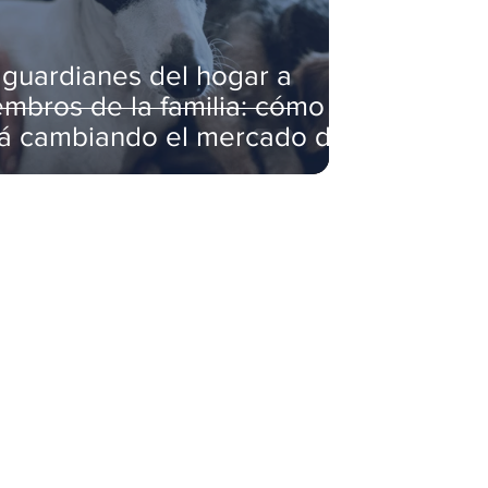
guardianes del hogar a
mbros de la familia: cómo
tá cambiando el mercado de
scotas en Lima