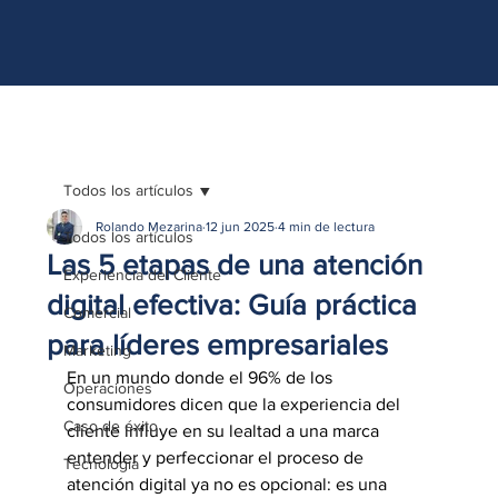
http://www.site.com?utm_source=emBlue&utm_medium=email&utm_campaing=
[Nombre_campaña]&utm_content=[Nombre de la accion]- -[Subject]&utm_term=
[grupo_destinatarios]- -[rank]- -[tag]- -[tasa_verificados]- -[action_type]
Todos los artículos
Rolando Mezarina
12 jun 2025
4 min de lectura
Todos los artículos
Las 5 etapas de una atención
Experiencia del Cliente
digital efectiva: Guía práctica
Comercial
para líderes empresariales
Marketing
En un mundo donde el 96% de los 
Operaciones
consumidores dicen que la experiencia del 
Caso de éxito
cliente influye en su lealtad a una marca 
entender y perfeccionar el proceso de 
Tecnología
atención digital ya no es opcional: es una 