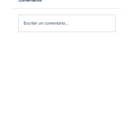
Escribir un comentario...
Mercado Beauty en Lima 2026: Hábitos de
compra, gasto y decisiones del consumidor
limeño