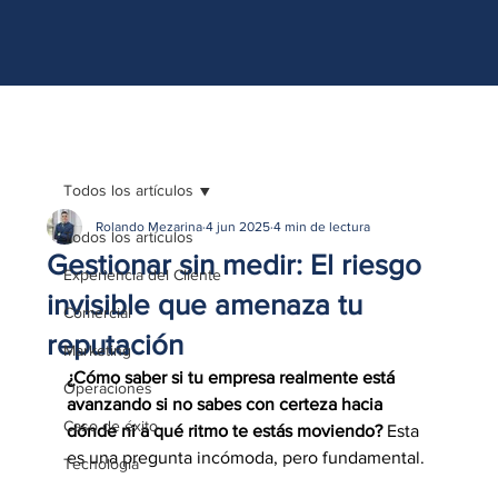
http://www.site.com?utm_source=emBlue&utm_medium=email&utm_campaing=
[Nombre_campaña]&utm_content=[Nombre de la accion]- -[Subject]&utm_term=
[grupo_destinatarios]- -[rank]- -[tag]- -[tasa_verificados]- -[action_type]
Todos los artículos
Rolando Mezarina
4 jun 2025
4 min de lectura
Todos los artículos
Gestionar sin medir: El riesgo
Experiencia del Cliente
invisible que amenaza tu
Comercial
reputación
Marketing
¿Cómo saber si tu empresa realmente está 
Operaciones
avanzando si no sabes con certeza hacia 
Caso de éxito
dónde ni a qué ritmo te estás moviendo?
 Esta 
es una pregunta incómoda, pero fundamental. 
Tecnología