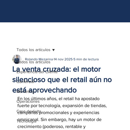
http://www.site.com?utm_source=emBlue&utm_medium=email&utm_campaing=
[Nombre_campaña]&utm_content=[Nombre de la accion]- -[Subject]&utm_term=
[grupo_destinatarios]- -[rank]- -[tag]- -[tasa_verificados]- -[action_type]
Todos los artículos
Rolando Mezarina
14 nov 2025
5 min de lectura
Todos los artículos
La venta cruzada: el motor
Experiencia del Cliente
silencioso que el retail aún no
Comercial
está aprovechando
Marketing
En los últimos años, el retail ha apostado 
Operaciones
fuerte por tecnología, expansión de tiendas, 
Caso de éxito
campañas promocionales y experiencias 
omnicanal. Sin embargo, hay un motor de 
Tecnología
crecimiento (poderoso, rentable y 