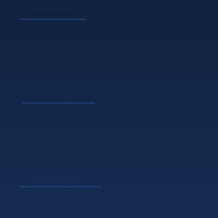
Panorama del gasto 2026
Descubre cómo se distribuye el gasto del inicio del año escolar.
Distribución de gastos en educación
Conoce cuánto gastan en promedio las familias limeñas en eduación.
¿Educación privada o pública?
Entérate qué tipo de educación predomina según las distintas zonas de Lima.