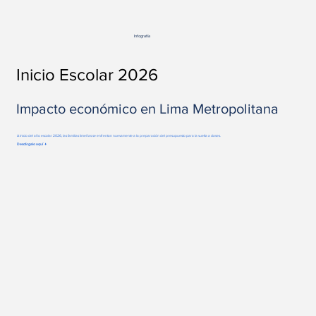
Infografía
Inicio Escolar 2026
Impacto económico en Lima Metropolitana
A inicio del año escolar 2026, las familias limeñas se enfrentan nuevamente a la preparación del presupuesto para la vuelta a clases.
Descárgalo aquí ↓