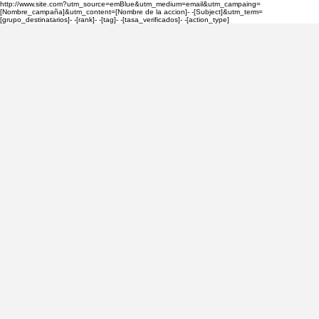
http://www.site.com?utm_source=emBlue&utm_medium=email&utm_campaing=
[Nombre_campaña]&utm_content=[Nombre de la accion]- -[Subject]&utm_term=
[grupo_destinatarios]- -[rank]- -[tag]- -[tasa_verificados]- -[action_type]