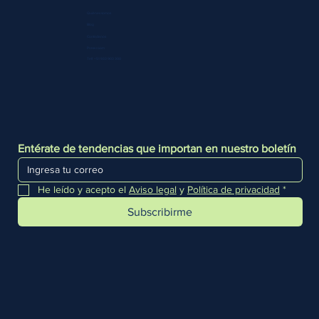
Quiénes somos
Blog
Contáctanos
Press room
Telf. +51 933 903 300
Entérate de tendencias que importan en nuestro boletín
He leído y acepto el 
Aviso legal
 y 
Política de privacidad
*
Subscribirme