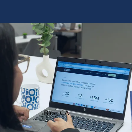
http://www.site.com?utm_source=emBlue&utm_medium=email&utm_campaing=
[Nombre_campaña]&utm_content=[Nombre de la accion]- -[Subject]&utm_term=
[grupo_destinatarios]- -[rank]- -[tag]- -[tasa_verificados]- -[action_type]
Blog CA