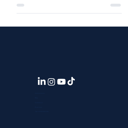
precios y sus ventajas
Quiénes somos
Blog
Contáctanos
Press room
Telf. +51 933 903 300