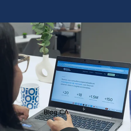
http://www.site.com?utm_source=emBlue&utm_medium=email&utm_campaing=
[Nombre_campaña]&utm_content=[Nombre de la accion]- -[Subject]&utm_term=
[grupo_destinatarios]- -[rank]- -[tag]- -[tasa_verificados]- -[action_type]
Blog CA