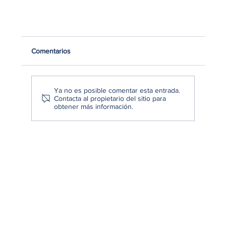
Comentarios
Ya no es posible comentar esta entrada.
Contacta al propietario del sitio para
obtener más información.
Cómo convertir clientes en embajadores de tu
marca: la manera de cultivar relaciones duradera