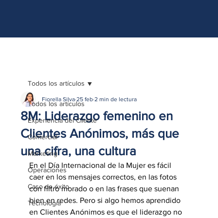
http://www.site.com?utm_source=emBlue&utm_medium=email&utm_campaing=
[Nombre_campaña]&utm_content=[Nombre de la accion]- -[Subject]&utm_term=
[grupo_destinatarios]- -[rank]- -[tag]- -[tasa_verificados]- -[action_type]
Todos los artículos
Fiorella Silva
25 feb
2 min de lectura
Todos los artículos
8M: Liderazgo femenino en
Experiencia del Cliente
Clientes Anónimos, más que
Comercial
una cifra, una cultura
Marketing
En el Día Internacional de la Mujer es fácil 
Operaciones
caer en los mensajes correctos, en las fotos 
Caso de éxito
con filtro morado o en las frases que suenan 
bien en redes. Pero si algo hemos aprendido 
Tecnología
en Clientes Anónimos es que el liderazgo no 