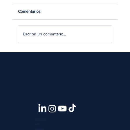
Comentarios
Escribir un comentario...
Mercado Beauty en Lima 2026: Hábitos de
compra, gasto y decisiones del consumidor
limeño
Quiénes somos
Blog
Contáctanos