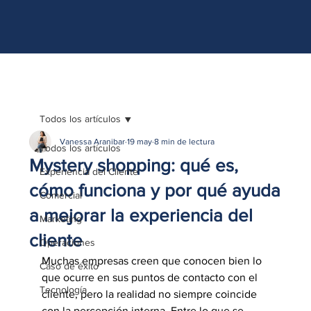
http://www.site.com?utm_source=emBlue&utm_medium=email&utm_campaing=
[Nombre_campaña]&utm_content=[Nombre de la accion]- -[Subject]&utm_term=
[grupo_destinatarios]- -[rank]- -[tag]- -[tasa_verificados]- -[action_type]
Todos los artículos
Vanessa Aranibar
19 may
8 min de lectura
Todos los artículos
Mystery shopping: qué es,
Experiencia del Cliente
cómo funciona y por qué ayuda
Comercial
a mejorar la experiencia del
Marketing
cliente
Operaciones
Muchas empresas creen que conocen bien lo 
Caso de éxito
que ocurre en sus puntos de contacto con el 
Tecnología
cliente, pero la realidad no siempre coincide 
con la percepción interna. Entre lo que se 