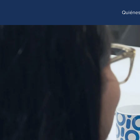
http://www.site.com?utm_source=emBlue&utm_medium=email&utm_campaing=[Nombre_campaña]&utm_co
Quiéne