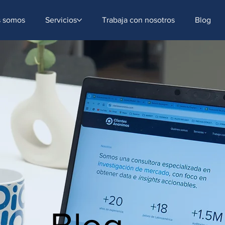
ntent=[Nombre de la accion]- -[Subject]&utm_term=[grupo_destinatarios]- -[rank]- -[tag]- -[
s somos
Servicios
Trabaja con nosotros
Blog