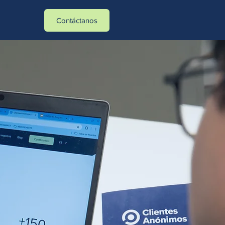
tasa_verificados]- -[action_type]
Contáctanos