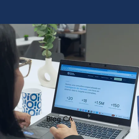
http://www.site.com?utm_source=emBlue&utm_medium=email&utm_campaing=
[Nombre_campaña]&utm_content=[Nombre de la accion]- -[Subject]&utm_term=
[grupo_destinatarios]- -[rank]- -[tag]- -[tasa_verificados]- -[action_type]
Blog CA