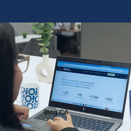
http://www.site.com?utm_source=emBlue&utm_medium=email&utm_campaing=
[Nombre_campaña]&utm_content=[Nombre de la accion]- -[Subject]&utm_term=
[grupo_destinatarios]- -[rank]- -[tag]- -[tasa_verificados]- -[action_type]
Blog CA