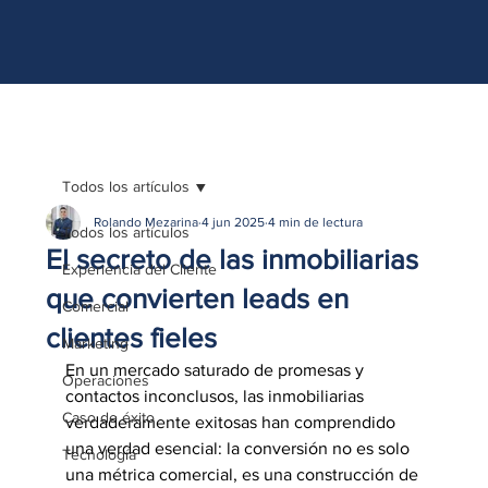
http://www.site.com?utm_source=emBlue&utm_medium=email&utm_campaing=
[Nombre_campaña]&utm_content=[Nombre de la accion]- -[Subject]&utm_term=
[grupo_destinatarios]- -[rank]- -[tag]- -[tasa_verificados]- -[action_type]
Todos los artículos
Rolando Mezarina
4 jun 2025
4 min de lectura
Todos los artículos
El secreto de las inmobiliarias
Experiencia del Cliente
que convierten leads en
Comercial
clientes fieles
Marketing
En un mercado saturado de promesas y 
Operaciones
contactos inconclusos, las inmobiliarias 
Caso de éxito
verdaderamente exitosas han comprendido 
una verdad esencial: la conversión no es solo 
Tecnología
una métrica comercial, es una construcción de 