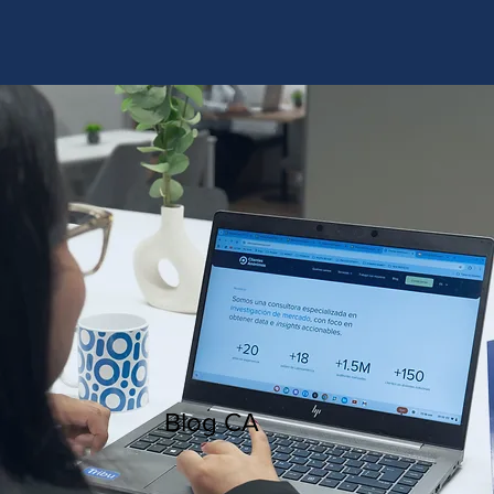
http://www.site.com?utm_source=emBlue&utm_medium=email&utm_campaing=
[Nombre_campaña]&utm_content=[Nombre de la accion]- -[Subject]&utm_term=
[grupo_destinatarios]- -[rank]- -[tag]- -[tasa_verificados]- -[action_type]
Blog CA