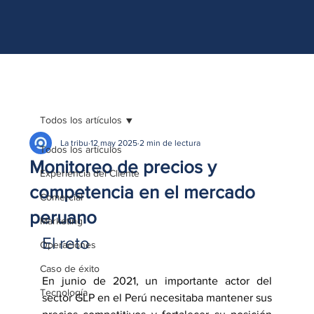
http://www.site.com?utm_source=emBlue&utm_medium=email&utm_campaing=
[Nombre_campaña]&utm_content=[Nombre de la accion]- -[Subject]&utm_term=
[grupo_destinatarios]- -[rank]- -[tag]- -[tasa_verificados]- -[action_type]
Todos los artículos
La tribu
12 may 2025
2 min de lectura
Todos los artículos
Monitoreo de precios y
Experiencia del Cliente
competencia en el mercado
Comercial
peruano
Marketing
El reto
Operaciones
Caso de éxito
En junio de 2021, un importante actor del 
Tecnología
sector GLP en el Perú necesitaba mantener sus 