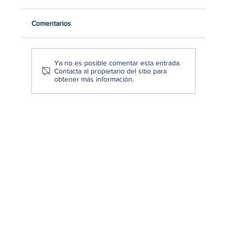
Comentarios
Ya no es posible comentar esta entrada.
Contacta al propietario del sitio para
obtener más información.
Cómo convertir datos en decisiones
estratégicas: De la información a la acción
empresarial