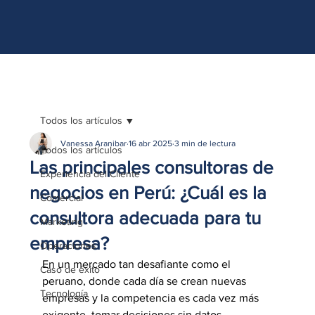
http://www.site.com?utm_source=emBlue&utm_medium=email&utm_campaing=
[Nombre_campaña]&utm_content=[Nombre de la accion]- -[Subject]&utm_term=
[grupo_destinatarios]- -[rank]- -[tag]- -[tasa_verificados]- -[action_type]
Todos los artículos
Vanessa Aranibar
16 abr 2025
3 min de lectura
Todos los artículos
Las principales consultoras de
Experiencia del Cliente
negocios en Perú: ¿Cuál es la
Comercial
consultora adecuada para tu
Marketing
empresa?
Operaciones
En un mercado tan desafiante como el 
Caso de éxito
peruano, donde cada día se crean nuevas 
Tecnología
empresas y la competencia es cada vez más 
exigente, tomar decisiones sin datos, 