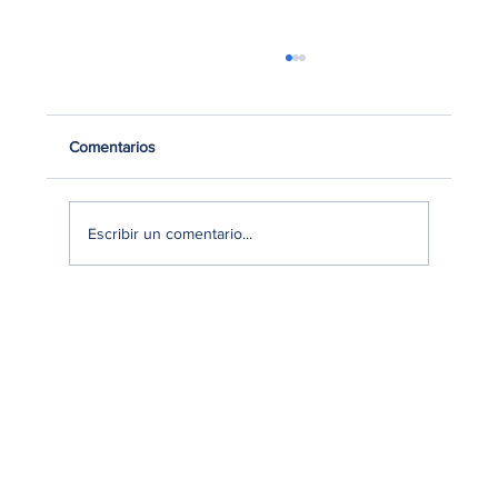
Comentarios
Escribir un comentario...
De guardianes del hogar a miembros de la
familia: cómo está cambiando el mercado
de mascotas en Lima