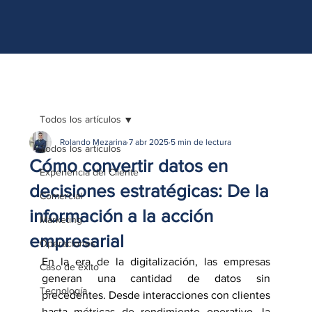
http://www.site.com?utm_source=emBlue&utm_medium=email&utm_campaing=
[Nombre_campaña]&utm_content=[Nombre de la accion]- -[Subject]&utm_term=
[grupo_destinatarios]- -[rank]- -[tag]- -[tasa_verificados]- -[action_type]
Todos los artículos
Rolando Mezarina
7 abr 2025
5 min de lectura
Todos los artículos
Cómo convertir datos en
Experiencia del Cliente
decisiones estratégicas: De la
Comercial
información a la acción
Marketing
empresarial
Operaciones
En la era de la digitalización, las empresas 
Caso de éxito
generan una cantidad de datos sin 
Tecnología
precedentes. Desde interacciones con clientes 
hasta métricas de rendimiento operativo, la 