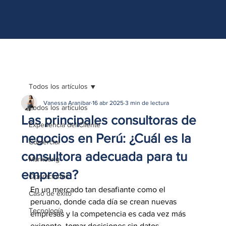
http://www.site.com?utm_source=emBlue&utm_medium=email&utm_campaing=
[Nombre_campaña]&utm_content=[Nombre de la accion]- -[Subject]&utm_term=
[grupo_destinatarios]- -[rank]- -[tag]- -[tasa_verificados]- -[action_type]
Todos los artículos
Vanessa Aranibar
16 abr 2025
3 min de lectura
Todos los artículos
Las principales consultoras de
Experiencia del Cliente
negocios en Perú: ¿Cuál es la
Comercial
consultora adecuada para tu
Marketing
empresa?
Operaciones
En un mercado tan desafiante como el 
Caso de éxito
peruano, donde cada día se crean nuevas 
Tecnología
empresas y la competencia es cada vez más 
exigente, tomar decisiones sin datos, 