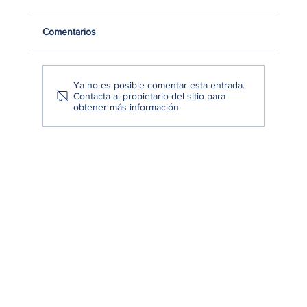
Comentarios
Ya no es posible comentar esta entrada.
Contacta al propietario del sitio para
obtener más información.
Cómo convertir datos en decisiones
estratégicas: De la información a la acción
empresarial