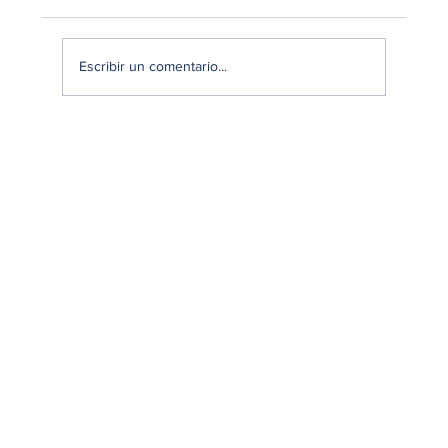
Escribir un comentario...
¿Cómo definir objetivos claros en una
Encuesta Estructurada?