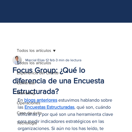
http://www.site.com?utm_source=emBlue&utm_medium=email&utm_campaing=
[Nombre_campaña]&utm_content=[Nombre de la accion]- -[Subject]&utm_term=
[grupo_destinatarios]- -[rank]- -[tag]- -[tasa_verificados]- -[action_type]
Todos los artículos
Marcial Elias
12 feb
3 min de lectura
Todos los artículos
Focus Group: ¿Qué lo
Experiencia del Cliente
diferencia de una Encuesta
Comercial
Estructurada?
Marketing
En 
blogs anteriores
 estuvimos hablando sobre 
Operaciones
las 
Encuestas Estructuradas
, qué son, cuándo 
Caso de éxito
utilizarlas y por qué son una herramienta clave 
para medir indicadores estratégicos en las 
Tecnología
organizaciones. Si aún no los has leído, te 