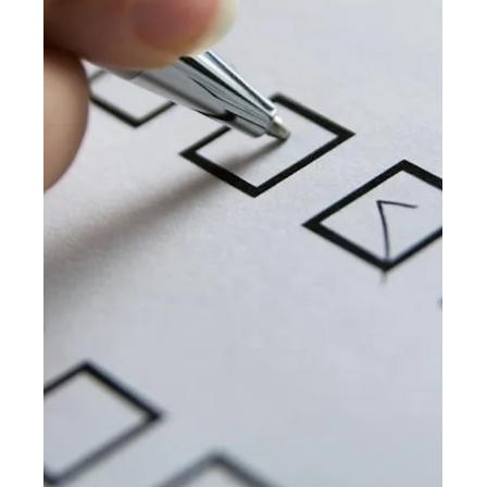
10 mar
2 min de lectura
Comercial
Cómo aplicar una Encuesta
de Satisfacción
correctamente (Paso a paso)