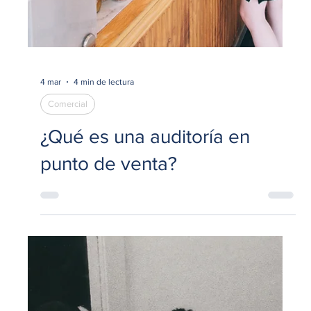
Encuestas de Satisfacción,
NPS y CES: ¿Estás midiendo
lo correcto?