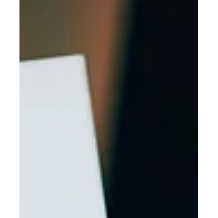
Experiencia del Cliente
De guardianes del hogar a
miembros de la familia: cómo
está cambiando el mercado
de mascotas en Lima