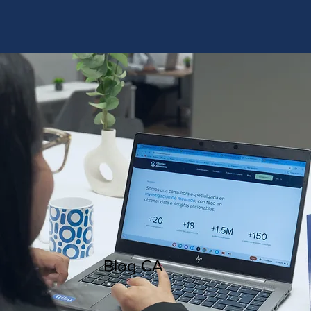
http://www.site.com?utm_source=emBlue&utm_medium=email&utm_campaing=
[Nombre_campaña]&utm_content=[Nombre de la accion]- -[Subject]&utm_term=
[grupo_destinatarios]- -[rank]- -[tag]- -[tasa_verificados]- -[action_type]
Blog CA