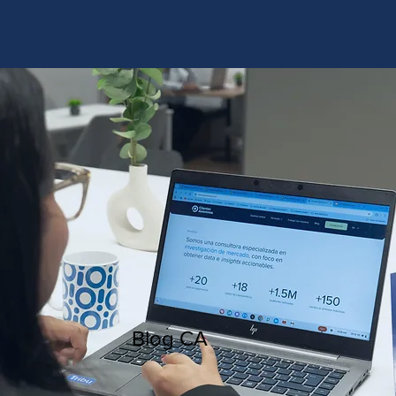
http://www.site.com?utm_source=emBlue&utm_medium=email&utm_campaing=
[Nombre_campaña]&utm_content=[Nombre de la accion]- -[Subject]&utm_term=
[grupo_destinatarios]- -[rank]- -[tag]- -[tasa_verificados]- -[action_type]
Blog CA