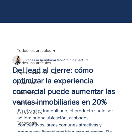
http://www.site.com?utm_source=emBlue&utm_medium=email&utm_campaing=
[Nombre_campaña]&utm_content=[Nombre de la accion]- -[Subject]&utm_term=
[grupo_destinatarios]- -[rank]- -[tag]- -[tasa_verificados]- -[action_type]
Todos los artículos
Vanessa Aranibar
4 feb
2 min de lectura
Todos los artículos
Del lead al cierre: cómo
Experiencia del Cliente
optimizar la experiencia
Comercial
comercial puede aumentar las
Marketing
ventas inmobiliarias en 20%
Operaciones
En el sector inmobiliario, el producto suele ser 
Caso de éxito
sólido: buena ubicación, acabados 
Tecnología
competitivos, áreas comunes atractivas y 
propuestas financieras bien estructuradas. Sin 