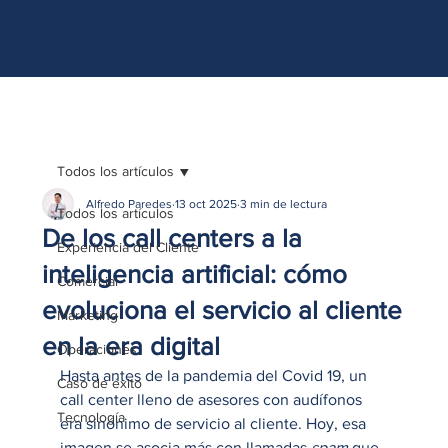
http://www.site.com?utm_source=emBlue&utm_medium=email&utm_campaing=
[Nombre_campaña]&utm_content=[Nombre de la accion]- -[Subject]&utm_term=
[grupo_destinatarios]- -[rank]- -[tag]- -[tasa_verificados]- -[action_type]
Todos los artículos
Alfredo Paredes
13 oct 2025
3 min de lectura
Todos los artículos
De los call centers a la
Experiencia del Cliente
inteligencia artificial: cómo
Comercial
evoluciona el servicio al cliente
Marketing
en la era digital
Operaciones
Hasta antes de la pandemia del Covid 19, un 
Caso de éxito
call center lleno de asesores con audífonos 
Tecnología
era sinónimo de servicio al cliente. Hoy, esa 
imagen se asocia más con llamadas 
spam
 que 