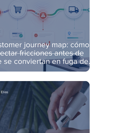
stomer journey map: cómo
ectar fricciones antes de
 se conviertan en fuga de
entes
 Elias