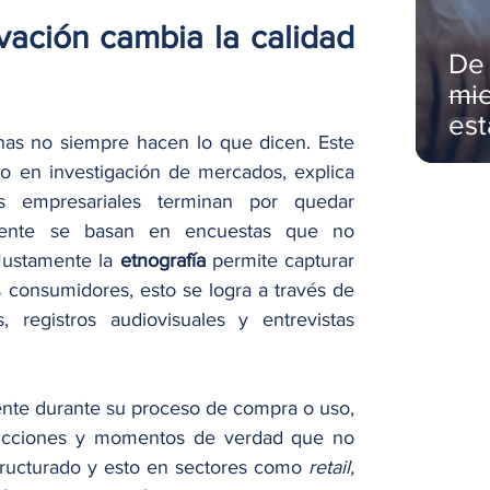
vación cambia la calidad 
De 
mie
es
nas no siempre hacen lo que dicen. Este 
ma
do en investigación de mercados, explica 
 empresariales terminan por quedar 
ente se basan en encuestas que no 
Justamente la 
etnografía
 permite capturar 
 consumidores, esto se logra a través de 
, registros audiovisuales y entrevistas 
iente durante su proceso de compra o uso, 
, fricciones y momentos de verdad que no 
ructurado y esto en sectores como 
retail, 