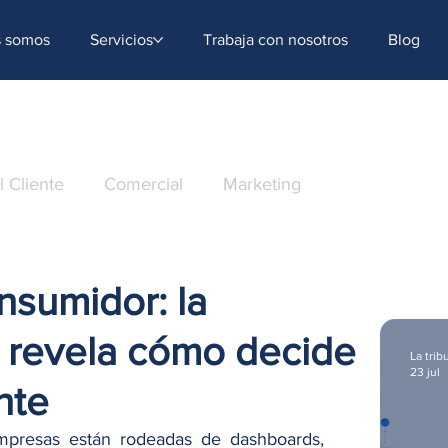
s somos
Servicios
Trabaja con nosotros
Blog
l Cliente
Comercial
Marketing
Tecnología
nsumidor: la
 revela cómo decide
La trib
23 jul
nte
presas están rodeadas de dashboards, 