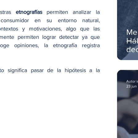
stras 
etnografías
 permiten analizar la 
consumidor en su entorno natural, 
ntextos y motivaciones, algo que las 
Me
ilmente permiten lograr detectar ya que 
Háb
ge opiniones, la etnografía registra 
dec
li
to significa pasar de la hipótesis a la 
Autor 
23 jun