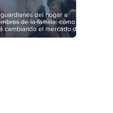
guardianes del hogar a
mbros de la familia: cómo
tá cambiando el mercado de
scotas en Lima