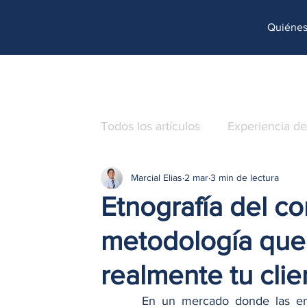
Quiéne
Todos los artículos
Experiencia de
Marcial Elias
2 mar
3 min de lectura
Operaciones
Caso de éxito
Etnografía del co
metodología que
realmente tu clie
En un mercado donde las em