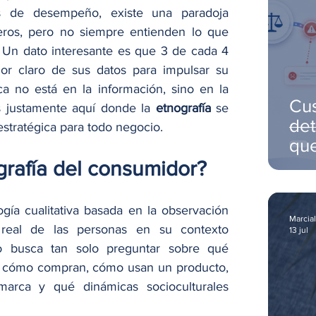
es de desempeño, existe una paradoja 
os, pero no siempre entienden lo que 
. Un dato interesante es que 3 de cada 4 
r claro de sus datos para impulsar su 
ca no está en la información, sino en la 
Cu
es justamente aquí donde la 
etnografía
 se 
det
stratégica para todo negocio.
que
cli
rafía del consumidor?
gía cualitativa basada en la observación 
Marcial
 real de las personas en su contexto 
13 jul
o busca tan solo preguntar sobre qué 
r cómo compran, cómo usan un producto, 
arca y qué dinámicas socioculturales 