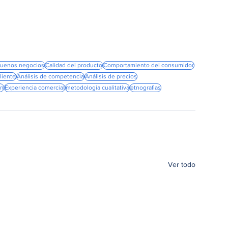
buenos negocios
Calidad del producto
Comportamiento del consumidor
liente
Análisis de competencia
Análisis de precios
ón
Experiencia comercial
metodologia cualitativa
etnografias
Ver todo