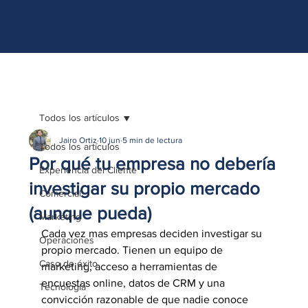
http://www.site.com?utm_source=emBlue&utm_medium=email&utm_campaing=
[Nombre_campaña]&utm_content=[Nombre de la accion]- -[Subject]&utm_term=
[grupo_destinatarios]- -[rank]- -[tag]- -[tasa_verificados]- -[action_type]
Todos los artículos
Jairo Ortiz
10 jun
5 min de lectura
Todos los artículos
Por qué tu empresa no debería
Experiencia del Cliente
investigar su propio mercado
Comercial
(aunque pueda)
Marketing
Cada vez mas empresas deciden investigar su 
Operaciones
propio mercado. Tienen un equipo de 
Caso de éxito
marketing, acceso a herramientas de 
encuestas online, datos de CRM y una 
Tecnología
convicción razonable de que nadie conoce 