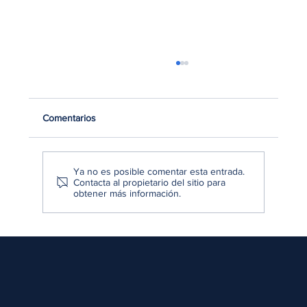
Comentarios
Ya no es posible comentar esta entrada.
Contacta al propietario del sitio para
obtener más información.
¿Qué es la investigación de mercados y
por qué es clave para tomar mejores
decisiones?