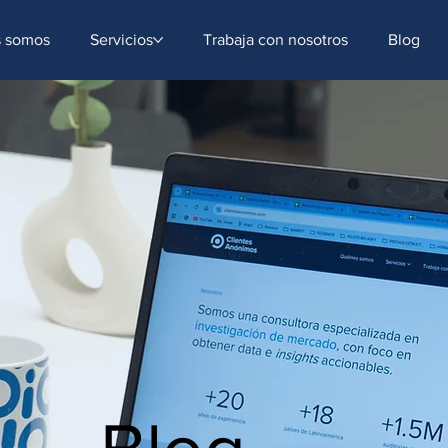
ntent=[Nombre de la accion]- -[Subject]&utm_term=[grupo_destinatarios]- -[rank]- -[tag]- -[
s somos
Servicios
Trabaja con nosotros
Blog