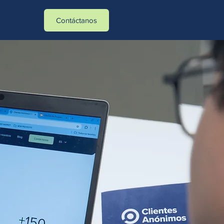
tasa_verificados]- -[action_type]
Contáctanos