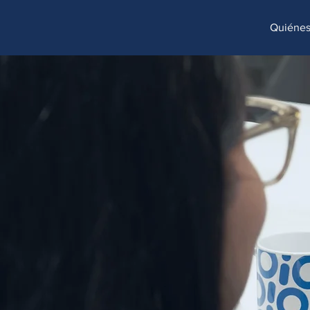
http://www.site.com?utm_source=emBlue&utm_medium=email&utm_campaing=[Nombre_campaña]&utm_co
Quiéne