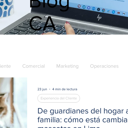
Blog
CA
iente
Comercial
Marketing
Operaciones
23 jun
4 min de lectura
Experiencia del Cliente
De guardianes del hogar 
familia: cómo está cambi