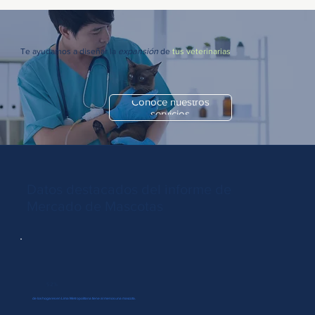
Te ayudamos a diseñar la
expansión
de
tus veterinarias
Conoce nuestros
servicios
Datos destacados del informe de
Mercado de Mascotas
52%
de los hogares en Lima Metropolitana tiene al menos una mascota.