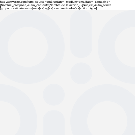
http://www.site.com?utm_source=emBlue&utm_medium=email&utm_campaing=
[Nombre_campaña]&utm_content=[Nombre de la accion]- -[Subject]&utm_term=
[grupo_destinatarios]- -[rank]- -[tag]- -[tasa_verificados]- -[action_type]