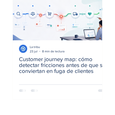
La tribu
23 jul
8 min de lectura
Customer journey map: cómo
Me
detectar fricciones antes de que se
Há
conviertan en fuga de clientes
de